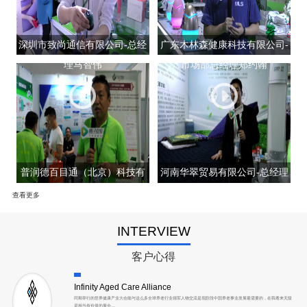
深圳市致尚通信有限公司-总经
广东木林森健康科技有限公司-
理马智伟
市场部总经理郑约翰
普润德百目通（北京）科技有
河南华翠贸易有限公司-总经理
限公司-联合创始人仇建文
陈全喜展会现场采访
查看更多
Infinity Aged Care Alliance
INTERVIEW
同期举行的世界健康产业大会能与这么多全球养老行业领军人物交流是现阶段中国养老事业发展最需要的，在我看来无疑
是相当有价值的展会…
客户心得