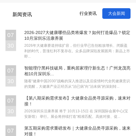
行业资讯
大会新闻
新闻资讯
2026-2027大健康哪些品类将爆发？如何打造爆品？锁定
07
10月深圳乐活康养展
30
2026年大健康赛道持续扩容，但行业早已告别粗放增长、闭眼盈
利的时代，普涨红利不复存在。众多品牌深陷发展困局：新品上市
即...
智能理疗黑科技破局，重构居家理疗新生态！广州龙茂亮
07
相10月深圳乐...
30
随着“健康中国2030”战略的深入推进以及后疫情时代全民健康意识
的觉醒，大健康产业正经历从“治已病”向“治未病”的深刻转...
【第八期采购需求发布】大健康全品类寻源采购，速来对
07
接！
30
2026深圳乐活康养展 将于 10月13-15日 在 深圳国际会展中心(宝
安新馆） 举行。展会将持续打造“精准匹配、高效对接、促...
第五期采购需求重磅发布｜大健康全品类寻源采购，速来
07
对接！