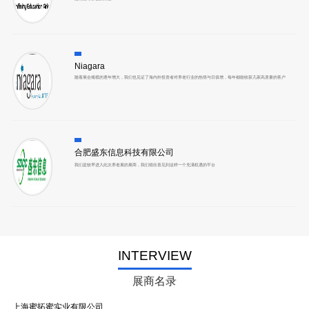
Niagara
随着展会规模的逐年增大，我们也见证了海内外投资者对养老行业的热情与日俱增，每年都能收获几家高质量的客户
合肥盛东信息科技有限公司
我们是较早进入此次养老展的展商，我们很欣喜见到这样一个充满机遇的平台
KYK Co.,Ltd
为我们在中国搭建了一个能够向当地开发商和退休社区展示企业理念和服务的理想平台，它将是我们未来必须参展的博览
会及峰会
INTERVIEW
泛太平洋设计集团有限公司
世博威·养老展是参加的所有国内养老展会中是最为国际性的展会
展商名录
上海蜜拓蜜实业有限公司